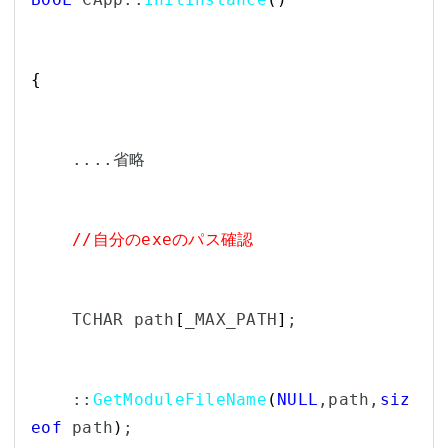
{
    ....省略
//自分のexeのパス確認
    TCHAR path
[
_MAX_PATH
]
;
    ::
GetModuleFileName
(
NULL
,path,
siz
eof
 path
)
;